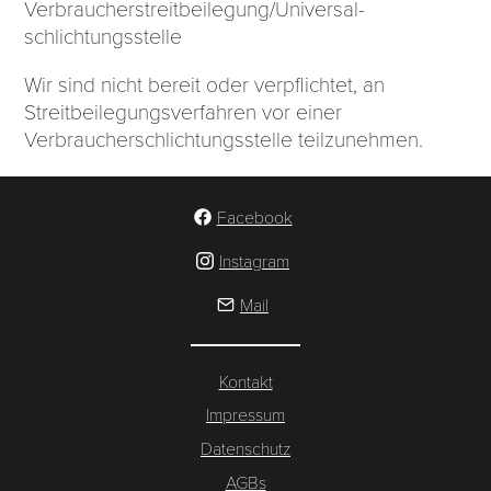
Verbraucher­streit­beilegung/Universal­
schlichtungs­stelle
Wir sind nicht bereit oder verpflichtet, an
Streitbeilegungsverfahren vor einer
Verbraucherschlichtungsstelle teilzunehmen.
Facebook
Instagram
Mail
Kontakt
Impressum
Datenschutz
AGBs