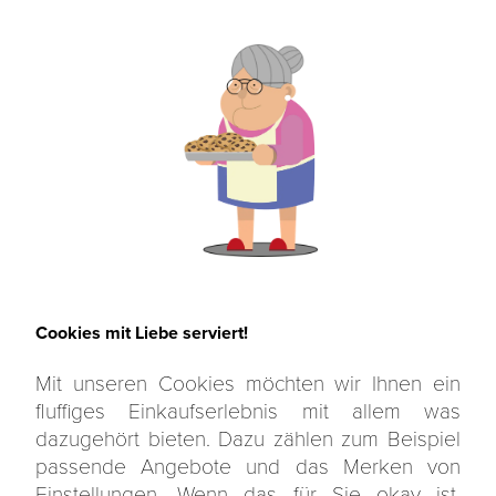
Anmelden
Email
*
Passwort
*
Cookies mit Liebe serviert!
Mit unseren Cookies möchten wir Ihnen ein
Einloggen
fluffiges Einkaufserlebnis mit allem was
dazugehört bieten. Dazu zählen zum Beispiel
passende Angebote und das Merken von
Passwort vergessen?
Einstellungen. Wenn das für Sie okay ist,